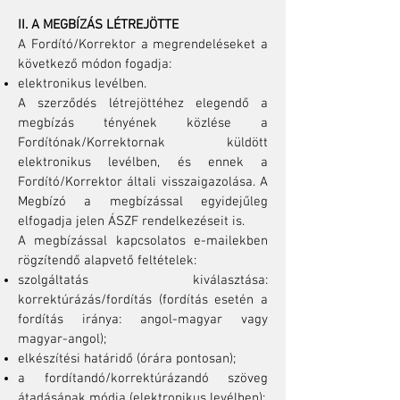
II. A MEGBÍZÁS LÉTREJÖTTE
A Fordító/Korrektor a megrendeléseket a
következő módon fogadja:
elektronikus levélben.
A szerződés létrejöttéhez elegendő a
megbízás tényének közlése a
Fordítónak/Korrektornak küldött
elektronikus levélben, és ennek a
Fordító/Korrektor általi visszaigazolása. A
Megbízó a megbízással egyidejűleg
elfogadja jelen ÁSZF rendelkezéseit is.
A megbízással kapcsolatos e-mailekben
rögzítendő alapvető feltételek:
szolgáltatás kiválasztása:
korrektúrázás/fordítás (fordítás esetén a
fordítás iránya: angol-magyar vagy
magyar-angol);
elkészítési határidő (órára pontosan);
a fordítandó/korrektúrázandó szöveg
átadásának módja (elektronikus levélben);