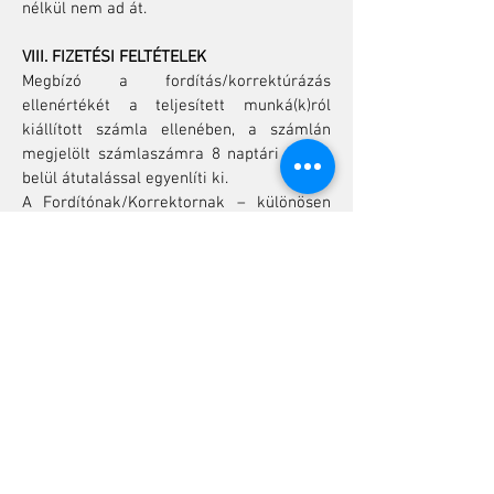
nélkül nem ad át.
VIII. FIZETÉSI FELTÉTELEK
Megbízó a fordítás/korrektúrázás
ellenértékét a teljesített munká(k)ról
kiállított számla ellenében, a számlán
megjelölt számlaszámra 8 naptári napon
belül átutalással egyenlíti ki.
A Fordítónak/Korrektornak – különösen
nagy értékű megrendelés, illetve nem
pontosan fizető Megbízó esetén – jogában
áll előleget vagy előreutalást kérni.
IX. VEGYES RENDELKEZÉSEK
Felek kötelesek a szerződés tárgyának
teljesítése érdekében egymással szorosan
együttműködni, és haladéktalanul
tájékoztatni egymást minden olyan
felmerülő problémáról, mely a teljesítést
akadályozza, korlátozza vagy késlelteti. A