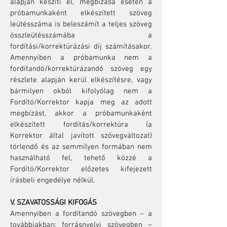
alapján készíti el, megbízása esetén a
próbamunkaként elkészített szöveg
leütésszáma is beleszámít a teljes szöveg
összleütésszámába a
fordítási/korrektúrázási díj számításakor.
Amennyiben a próbamunka nem a
fordítandó/korrektúrázandó szöveg egy
részlete alapján kerül elkészítésre, vagy
bármilyen okból kifolyólag nem a
Fordító/Korrektor kapja meg az adott
megbízást, akkor a próbamunkaként
elkészített fordítás/korrektúra (a
Korrektor által javított szövegváltozat)
törlendő és az semmilyen formában nem
használható fel, tehető közzé a
Fordító/Korrektor előzetes kifejezett
írásbeli engedélye nélkül.
V. SZAVATOSSÁGI KIFOGÁS
Amennyiben a fordítandó szövegben – a
továbbiakban: forrásnyelvi szövegben –