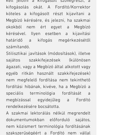
kell jelölni a kifogásolt szövegrészt, a
kifogásolás okát. A Fordító/Korrektor
köteles a kifogásolt részt kijavítani a
Megbízó kérésére, és jelezni, ha szakmai
okokból nem ért egyet a Megbízó
kérésével. Ilyen esetben a kijavítási
határidő a kifogás megérkezésétől
számítandó.
Stilisztikai javítások (módosítások), illetve
sajátos szakkifejezések (különösen
ágazati, vagy a Megbízó által alkotott vagy
egyéb ritkán használt szakkifejezések)
nem megfelelő fordítása nem tekinthető
fordítási hibának, kivéve, ha a Megbízó a
speciális terminológia fordítását a
megbízással egyidejűleg a Fordító
rendelkezésére bocsátotta.
A szakmai lektorálás nélkül megrendelt
dokumentumokban előforduló sajátos,
nem közismert terminológia fordításának
szakszerűségéért a Fordító nem vállal