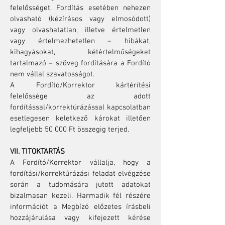
felelősséget. Fordítás esetében nehezen
olvasható (kézírásos vagy elmosódott)
vagy olvashatatlan, illetve értelmetlen
vagy értelmezhetetlen – hibákat,
kihagyásokat, kétértelműségeket
tartalmazó – szöveg fordítására a Fordító
nem vállal szavatosságot.
A Fordító/Korrektor kártérítési
felelőssége az adott
fordítással/korrektúrázással kapcsolatban
esetlegesen keletkező károkat illetően
legfeljebb 50 000 Ft összegig terjed.
VII. TITOKTARTÁS
A Fordító/Korrektor vállalja, hogy a
fordítási/korrektúrázási feladat elvégzése
során a tudomására jutott adatokat
bizalmasan kezeli. Harmadik fél részére
információt a Megbízó előzetes írásbeli
hozzájárulása vagy kifejezett kérése