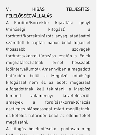
VI. HIBÁS TELJESÍTÉS,
FELELŐSSÉGVÁLLALÁS
A Fordító/Korrektor kijavítási igényt
(minőségi kifogást) a
fordított/korrektúrázott anyag átadásától
számított 5 naptári napon belül fogad el
(hosszabb szövegek
fordítása/korrektúrázása esetén a Felek
meghatározhatnak ennél hosszabb
időintervallumot). Amennyiben a megadott
határidőn belül a Megbízó minőségi
kifogással nem él, az adott megbízást
elfogadottnak kell tekinteni, a Megbízó
lemond valamennyi követeléséről,
amelyek a fordítás/korrektúrázás
esetleges hiányosságai miatt megilletnék,
és köteles határidőn belül az ellenértéket
megfizetni.
A kifogás bejelentésekor pontosan meg