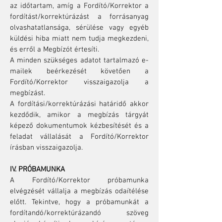
az időtartam, amíg a Fordító/Korrektor a
fordítást/korrektúrázást a forrásanyag
olvashatatlansága, sérülése vagy egyéb
küldési hiba miatt nem tudja megkezdeni,
és erről a Megbízót értesíti.
A minden szükséges adatot tartalmazó e-
mailek beérkezését követően a
Fordító/Korrektor visszaigazolja a
megbízást.
A fordítási/korrektúrázási határidő akkor
kezdődik, amikor a megbízás tárgyát
képező dokumentumok kézbesítését és a
feladat vállalását a Fordító/Korrektor
írásban visszaigazolja.
IV. PRÓBAMUNKA
A Fordító/Korrektor próbamunka
elvégzését vállalja a megbízás odaítélése
előtt. Tekintve, hogy a próbamunkát a
fordítandó/korrektúrázandó szöveg