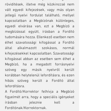
rövidítések, illetve még közkinccsé nem
vált egyedi kifejezések, vagy más olyan
jellegű nyelvi fordulat található, mellyel
kapcsolatban a Megbízónak különleges,
egyedi elvárása van, ezt a Megbízó a
megbízással együtt, írásban a Fordító
tudomására hozza. Ellenkező esetben nem
élhet szavatossági kifogással a Fordító
által alkalmazott szokásos, normál
kifejezésekkel kapcsolatban. Szavatossági
kifogással abban az esetben sem élhet a
Megbízó, ha a megadott forrásnyelvi
szöveg egy másik nyelvről került
korábban helytelenül lefordításra, és ezen
hibás szöveg került a Fordító által
lefordításra.
A Fordító/Korrektor felhívja a Megbízó
figyelmét arra, hogy a speciális igényeket
írásban jeleznie kell a
Fordítónak/Korrektornak.