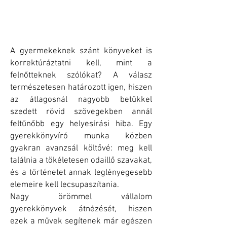
A gyermekeknek szánt könyveket is
korrektúráztatni kell, mint a
felnőtteknek szólókat? A válasz
természetesen határozott igen, hiszen
az átlagosnál nagyobb betűkkel
szedett rövid szövegekben annál
feltűnőbb egy helyesírási hiba. Egy
gyerekkönyvíró munka közben
gyakran avanzsál költővé: meg kell
találnia a tökéletesen odaillő szavakat,
és a történetet annak leglényegesebb
elemeire kell lecsupaszítania.
Nagy örömmel vállalom
gyerekkönyvek átnézését, hiszen
ezek a művek segítenek már egészen