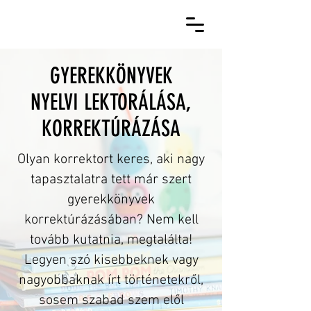
GYEREKKÖNYVEK
NYELVI LEKTORÁLÁSA,
KORREKTÚRÁZÁSA
Olyan korrektort keres, aki nagy
tapasztalatra tett már szert
gyerekkönyvek
korrektúrázásában? Nem kell
tovább kutatnia, megtalálta!
Legyen szó kisebbeknek vagy
nagyobbaknak írt történetekről,
sosem szabad szem elől