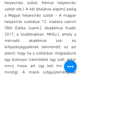
helyesírási szótár, Kémiai helyesírási 
szótár stb.). A két általános alapmű pedig 
a Magyar helyesírási szótár – A magyar 
helyesírás szabályai 12. kiadása szerint 
(Tóth Etelka [szerk.], Akadémiai Kiadó, 
2017, a továbbiakban: MHSz.), amely a 
mérvadó akadémiai szó- és 
kifejezésjegyzéknek tekintendő; ez azt 
jelenti, hogy ha a szótárban megtalálunk 
egy bizonyos írásmóddal egy szót, akkor 
nincs mese, azt úgy kell írni (szinte 
mindig). A másik szógyűjtemény az 
Osiris-féle Helyesírás (Laczkó Krisztina 
és Mártonfi Attila, Osiris Kiadó, 2006, a 
továbbiakban: OH.). Hogy ne legyen olyan 
unalmas az élet, a két szótárban azért 
nagyjából kétszáz eltérés is felfedezhető, 
amelyek esetében egyszer az MHSz., 