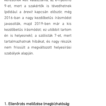
keresőnek kell választania; az e-nyelv.hu 
9-et, mert a szakértők is tévedhetnek 
(például a 
brexit
 kapcsán először, még 
2016-ban a nagy kezdőbetűs írásmódot 
javasolták, majd 2019-ben már a kis 
kezdőbetűs írásmódot; ez utóbbit tartom 
én is helyesnek); a szólisták 7-et, mert 
tartalmazhatnak hibákat, és nagy részük 
nem frissült a megváltozott helyesírási 
szabályok alapján.
1. Ellenőrzés mellőzése (megbízhatóság: 