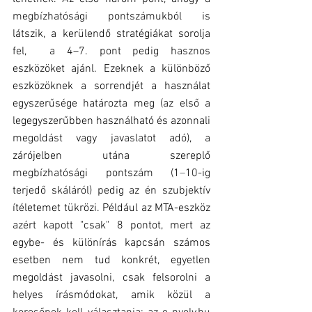
megbízhatósági pontszámukból is 
látszik, a kerülendő stratégiákat sorolja 
fel,  a 4–7. pont pedig hasznos 
eszközöket ajánl. Ezeknek a különböző 
eszközöknek a sorrendjét a használat 
egyszerűsége határozta meg (az első a 
legegyszerűbben használható és azonnali 
megoldást vagy javaslatot adó), a 
zárójelben utána szereplő 
megbízhatósági pontszám (1
–
10-ig 
terjedő skáláról) pedig az én szubjektív 
ítéletemet tükrözi. Például az MTA-eszköz 
azért kapott "csak" 8 pontot, mert az 
egybe- és különírás kapcsán számos 
esetben nem tud konkrét, egyetlen 
megoldást javasolni, csak felsorolni a 
helyes írásmódokat, amik közül a 