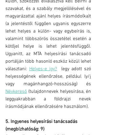
külön, szóközzel elválasztva kell beírni a 
szavakat, és a szabály megjelölésével és 
magyarázattal ajánl helyes írásmódo(ka)t 
(a jelentéstől függően ugyanis egyszerre 
lehet helyes a külön- vagy egybeírás is, 
valamint többszörös összetétel esetén a 
kötőjel helye is lehet jelentésfüggő). 
Ugyanitt, az MTA helyesírási tanácsadó 
portálján több hasonló eszköz közül lehet 
választani: 
Helyes-e így?
  (egy adott szó 
helyességének ellenőrzése, például ly/j 
vagy magánhangzó-hosszúság) és 
Névkereső
 (tulajdonnevek helyesírása, én 
leggyakrabban a földrajzi nevek 
írásmódjának ellenőrzésére használom).
5. Ingyenes helyesírási tanácsadás 
(megbízhatóság: 9)