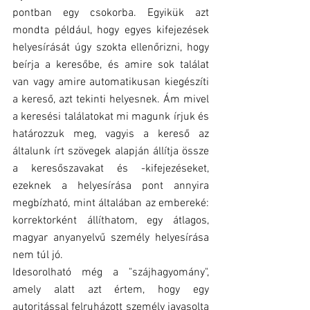
pontban egy csokorba. Egyikük azt 
mondta például, hogy egyes kifejezések 
helyesírását úgy szokta ellenőrizni, hogy 
beírja a keresőbe, és amire sok találat 
van vagy amire automatikusan kiegészíti 
a kereső, azt tekinti helyesnek. Ám mivel 
a keresési találatokat mi magunk írjuk és 
határozzuk meg, vagyis a kereső az 
általunk írt szövegek alapján állítja össze 
a keresőszavakat és -kifejezéseket, 
ezeknek a helyesírása pont annyira 
megbízható, mint általában az embereké: 
korrektorként állíthatom, egy átlagos, 
magyar anyanyelvű személy helyesírása 
nem túl jó.
Idesorolható még a "szájhagyomány", 
amely alatt azt értem, hogy egy 
autoritással felruházott személy javasolta 