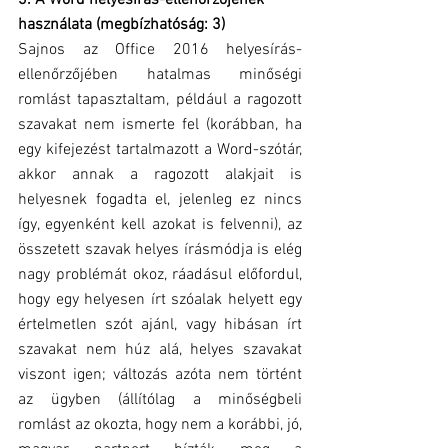
3. A Word helyesírás-ellenőrzőjének 
használata (megbízhatóság: 3)
Sajnos az Office 2016 helyesírás-
ellenőrzőjében hatalmas minőségi 
romlást tapasztaltam, például a ragozott 
szavakat nem ismerte fel (korábban, ha 
egy kifejezést tartalmazott a Word-szótár, 
akkor annak a ragozott alakjait is 
helyesnek fogadta el, jelenleg ez nincs 
így, egyenként kell azokat is felvenni), az 
összetett szavak helyes írásmódja is elég 
nagy problémát okoz, ráadásul előfordul, 
hogy egy helyesen írt szóalak helyett egy 
értelmetlen szót ajánl, vagy hibásan írt 
szavakat nem húz alá, helyes szavakat 
viszont igen; változás azóta nem történt 
az ügyben (állítólag a minőségbeli 
romlást az okozta, hogy nem a korábbi, jó, 