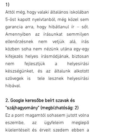
1)
Attól még, hogy valaki általános iskolában 
5-öst kapott nyelvtanból, még közel sem 
garancia arra, hogy hibátlanul ír 
–
 sőt. 
Amennyiben az írásunkat semmilyen 
ellenőrzésnek nem vetjük alá, írás 
közben soha nem nézünk utána egy-egy 
kifejezés helyes írásmódjának, biztosan 
nem fejlesztjük a helyesírási 
készségünket, és az általunk alkotott 
szövegek is  tele lesznek helyesírási 
hibával.
2. Google keresőbe beírt szavak és 
"szájhagyomány" (megbízhatóság: 2)
Ez a pont magamtól sohasem jutott volna 
eszembe, az ügyfeleim meglepő  
kijelentéseit és érveit szedem ebben a 