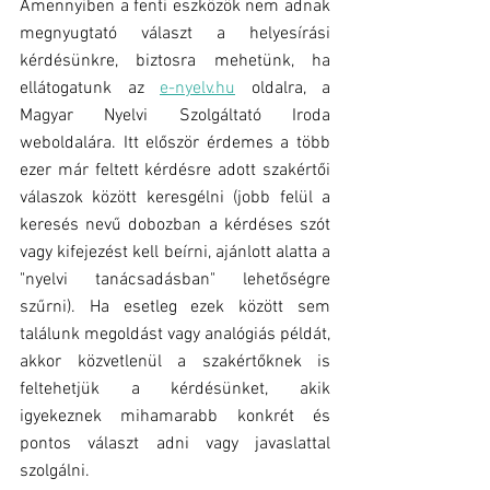
Amennyiben a fenti eszközök nem adnak 
megnyugtató választ a helyesírási 
kérdésünkre, biztosra mehetünk, ha 
ellátogatunk az 
e-nyelv.hu
 oldalra, a 
Magyar Nyelvi Szolgáltató Iroda 
weboldalára. Itt először érdemes a több 
ezer már feltett kérdésre adott szakértői 
válaszok között keresgélni (jobb felül a 
keresés nevű dobozban a kérdéses szót 
vagy kifejezést kell beírni, ajánlott alatta a 
"nyelvi tanácsadásban" lehetőségre 
szűrni). Ha esetleg ezek között sem 
találunk megoldást vagy analógiás példát, 
akkor közvetlenül a szakértőknek is 
feltehetjük a kérdésünket, akik 
igyekeznek mihamarabb konkrét és 
pontos választ adni vagy javaslattal 
szolgálni.