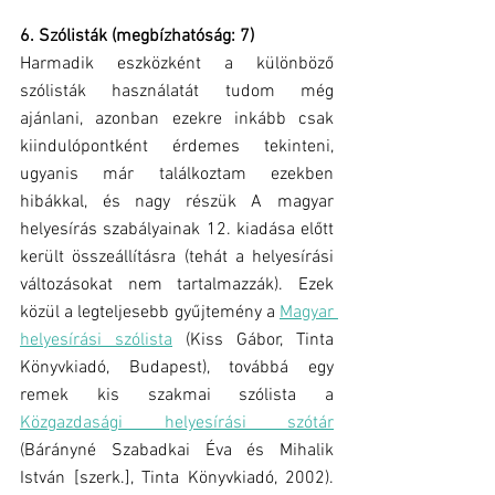
6. Szólisták (megbízhatóság: 7)
Harmadik eszközként a különböző 
szólisták használatát tudom még 
ajánlani, azonban ezekre inkább csak 
kiindulópontként érdemes tekinteni, 
ugyanis már találkoztam ezekben 
hibákkal, és nagy részük A magyar 
helyesírás szabályainak 12. kiadása előtt 
került összeállításra (tehát a helyesírási 
változásokat nem tartalmazzák). Ezek 
közül a legteljesebb gyűjtemény a 
Magyar 
helyesírási szólista
 (Kiss Gábor, Tinta 
Könyvkiadó, Budapest), továbbá egy 
remek kis szakmai szólista a 
Közgazdasági helyesírási szótár
(Bárányné Szabadkai Éva és Mihalik 
István [szerk.], Tinta Könyvkiadó, 2002). 