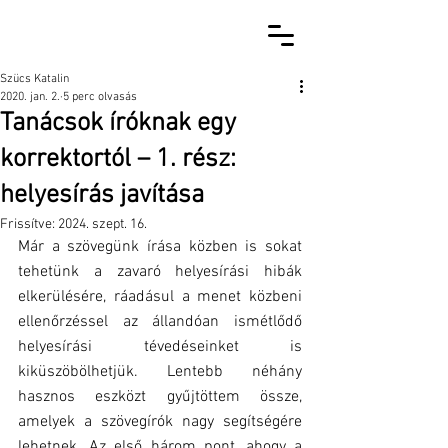
Szücs Katalin
2020. jan. 2.
5 perc olvasás
Tanácsok íróknak egy
korrektortól – 1. rész:
helyesírás javítása
Frissítve:
2024. szept. 16.
Már a szövegünk írása közben is sokat 
tehetünk a zavaró helyesírási hibák 
elkerülésére, ráadásul a menet közbeni 
ellenőrzéssel az állandóan ismétlődő 
helyesírási tévedéseinket is 
kiküszöbölhetjük. Lentebb néhány 
hasznos eszközt gyűjtöttem össze, 
amelyek a szövegírók nagy segítségére 
lehetnek. Az első három pont, ahogy a 