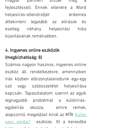
magyar partnert bízták meg a 
fejlesztéssel). Ennek ellenére a Word 
helyesírás-ellenőrzőjét érdemes 
áttekinteni legalább az elírások és 
esetleg néhány helyesírási hiba 
kijavításának reményében.
4. Ingyenes online eszközök 
(megbízhatóság: 8)
Számos nagyon hasznos, ingyenes online 
eszköz áll rendelkezésre, amennyiben 
írás közben elbizonytalanodunk egy-egy 
szó vagy szóösszetétel helyesírása 
kapcsán. Tapasztalatom szerint az egyik 
legnagyobb problémát a különírás-
egybeírás okozza,  amire remek, 
alapszintű megoldást kínál az MTA 
Külön 
vagy egybe?
  eszköze. Itt a keresőbe 