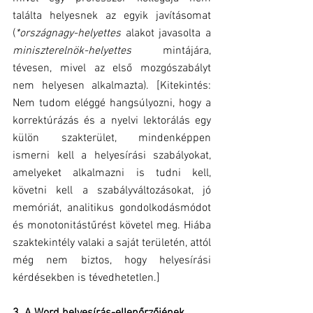
találta helyesnek az egyik javításomat 
(
*országnagy-helyettes
 alakot javasolta a 
miniszterelnök-helyettes
 mintájára, 
tévesen, mivel az első mozgószabályt 
nem helyesen alkalmazta). [Kitekintés: 
Nem tudom eléggé hangsúlyozni, hogy a 
korrektúrázás és a nyelvi lektorálás egy 
külön szakterület, mindenképpen 
ismerni kell a helyesírási szabályokat, 
amelyeket alkalmazni is tudni kell, 
követni kell a szabályváltozásokat, jó 
memóriát, analitikus gondolkodásmódot 
és monotonitástűrést követel meg. Hiába 
szaktekintély valaki a saját területén, attól 
még nem biztos, hogy helyesírási 
kérdésekben is tévedhetetlen.]