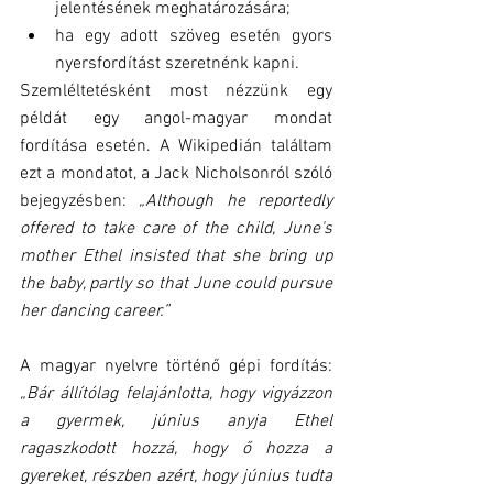
jelentésének meghatározására;  
ha egy adott szöveg esetén gyors 
nyersfordítást szeretnénk kapni.  
Szemléltetésként most nézzünk egy 
példát egy angol-magyar mondat 
fordítása esetén. A Wikipedián találtam 
ezt a mondatot, a Jack Nicholsonról szóló 
bejegyzésben: 
„Although he reportedly 
offered to take care of the child, June's 
mother Ethel insisted that she bring up 
the baby, partly so that June could pursue 
her dancing career.”
A magyar nyelvre történő gépi fordítás: 
„Bár állítólag felajánlotta, hogy vigyázzon 
a gyermek, június anyja Ethel 
ragaszkodott hozzá, hogy ő hozza a 
gyereket, részben azért, hogy június tudta 