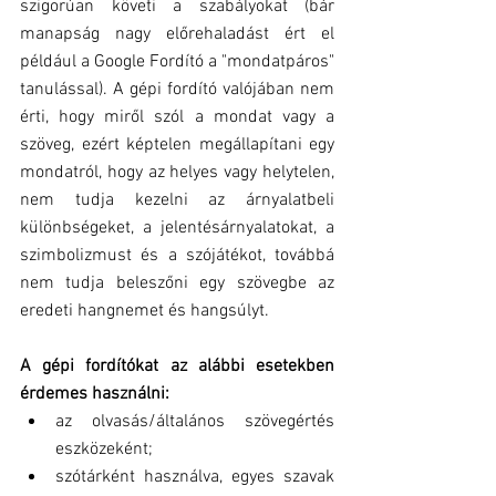
szigorúan követi a szabályokat (bár 
manapság nagy előrehaladást ért el 
például a Google Fordító a "mondatpáros" 
tanulással). A gépi fordító valójában nem 
érti, hogy miről szól a mondat vagy a 
szöveg, ezért képtelen megállapítani egy 
mondatról, hogy az helyes vagy helytelen, 
nem tudja kezelni az árnyalatbeli 
különbségeket, a jelentésárnyalatokat, a 
szimbolizmust és a szójátékot, továbbá 
nem tudja beleszőni egy szövegbe az 
eredeti hangnemet és hangsúlyt.
A gépi fordítókat az alábbi esetekben 
érdemes használni:
az olvasás/általános szövegértés 
eszközeként;  
szótárként használva, egyes szavak 