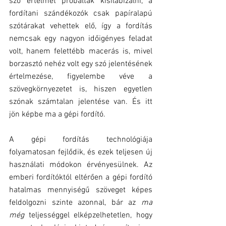
szó értelmét próbálták kisilabizálni, a 
fordítani szándékozók csak papíralapú 
szótárakat vehettek elő, így a fordítás 
nemcsak egy nagyon időigényes feladat 
volt, hanem felettébb macerás is, mivel 
borzasztó nehéz volt egy szó jelentésének 
értelmezése, figyelembe véve a 
szövegkörnyezetet is, hiszen egyetlen 
szónak számtalan jelentése van. És itt 
jön képbe ma a gépi fordító.
A gépi fordítás technológiája 
folyamatosan fejlődik, és ezek teljesen új 
használati módokon érvényesülnek. Az 
emberi fordítóktól eltérően a gépi fordító 
hatalmas mennyiségű szöveget képes 
feldolgozni szinte azonnal, bár az 
ma 
még
 teljességgel elképzelhetetlen, hogy 