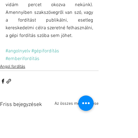
vidám percet okozva nekünk). 
Amennyiben szakszövegről van szó, vagy 
a fordítást publikálni, esetleg 
kereskedelmi célra szeretné felhasználni, 
a gépi fordítás szóba sem jöhet.
#angolnyelv
#gépifordítás
#emberifordítás
Angol fordítás
Az összes megtekintése
Friss bejegyzések