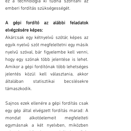
ez a technológia ki tudná szorítani az 
emberi fordítás szükségességét.
A gépi fordító az alábbi feladatok 
elvégzésére képes:
Akárcsak egy kétnyelvű szótár, képes az 
egyik nyelvű szót megfeleltetni egy másik 
nyelvű szóval, bár figyelembe kell venni, 
hogy egy szónak több jelentése is lehet. 
Amikor a gépi fordítónak több lehetséges 
jelentés közül kell választania, akkor 
általában statisztikai becslésekre 
támaszkodik.
Sajnos ezek ellenére a gépi fordítás csak 
egy gép által elvégzett fordítás marad: A 
mondat alkotóelemeit megfelelteti 
egymásnak a két nyelvben, miközben 